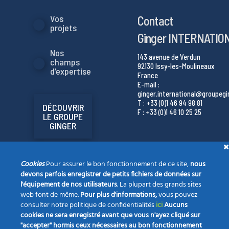
Contact
Vos
projets
Ginger INTERNATIO
Nos
143 avenue de Verdun
champs
92130 Issy-les-Moulineaux
d’expertise
France
E-mail :
ginger.international@groupeg
T : +33 (0)1 46 94 98 81
DÉCOUVRIR
F : +33 (0)1 46 10 25 25
LE GROUPE
GINGER
Cookies
Pour assurer le bon fonctionnement de ce site,
nous
devons parfois enregistrer de petits fichiers de données sur
l'équipement de nos utilisateurs
. La plupart des grands sites
web font de même.
Pour plus d'informations,
vous pouvez
consulter notre politique de confidentialités
ici
Aucuns
cookies ne sera enregistré avant que vous n'ayez cliqué sur
"accepter" hormis ceux nécessaires au bon fonctionnement