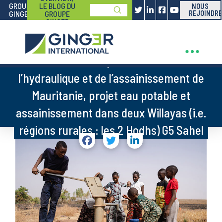
GROUPE
LE BLOG DU
NOUS
Submit
GINGER
GROUPE
REJOINDRE
Search
GINGER
Assistance Technique aux directions de
l’hydraulique et de l’assainissement de
Mauritanie, projet eau potable et
assainissement dans deux Willayas (i.e.
régions rurales : les 2 Hodhs) G5 Sahel