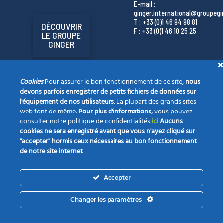
E-mail :
ginger.international@groupeg
T : +33 (0)1 46 94 98 81
DÉCOUVRIR
F : +33 (0)1 46 10 25 25
LE GROUPE
GINGER
Cookies
Pour assurer le bon fonctionnement de ce site,
nous
devons parfois enregistrer de petits fichiers de données sur
l'équipement de nos utilisateurs
. La plupart des grands sites
web font de même.
Pour plus d'informations,
vous pouvez
consulter notre politique de confidentialités
ici
Aucuns
cookies ne sera enregistré avant que vous n'ayez cliqué sur
"accepter" hormis ceux nécessaires au bon fonctionnement
de notre site internet
La société
Nos champs d’expertise
Vos projets
Accepter
Notre actualité
Opportunités
Contact
Changer les paramètres
INGER INTERNATIONAL 2022 |
MENTIONS LÉGALES
| CONCEPT