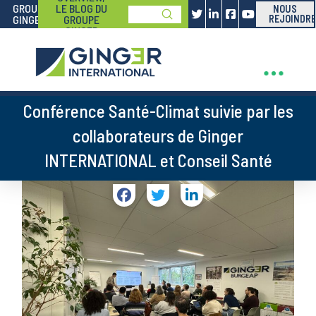
GROUPE
LE BLOG DU
NOUS
Submit
GINGER
GROUPE
REJOINDRE
Search
GINGER
Conférence Santé-Climat suivie par les
collaborateurs de Ginger
INTERNATIONAL et Conseil Santé