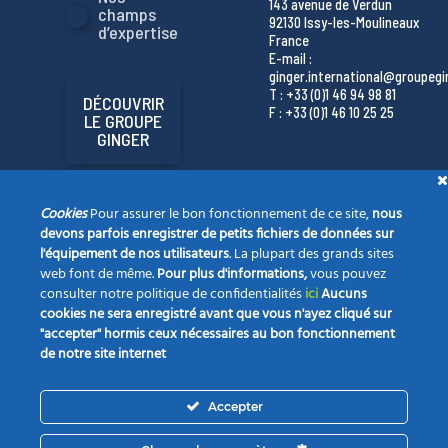
143 avenue de Verdun
champs
92130 Issy-les-Moulineaux
d’expertise
France
E-mail :
ginger.international@groupeg
T : +33 (0)1 46 94 98 81
DÉCOUVRIR
F : +33 (0)1 46 10 25 25
LE GROUPE
GINGER
Cookies
Pour assurer le bon fonctionnement de ce site,
nous
devons parfois enregistrer de petits fichiers de données sur
l'équipement de nos utilisateurs
. La plupart des grands sites
web font de même.
Pour plus d'informations,
vous pouvez
consulter notre politique de confidentialités
ici
Aucuns
cookies ne sera enregistré avant que vous n'ayez cliqué sur
"accepter" hormis ceux nécessaires au bon fonctionnement
de notre site internet
La société
Nos champs d’expertise
Vos projets
Accepter
Notre actualité
Opportunités
Contact