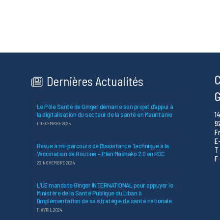
C
Dernières Actualités
G
Le Pôle Santé de Ginger démarre son projet d’appui à
la digitalisation du secteur de la santé en Mauritanie
1
9
1 DÉCEMBRE 2025
F
E
Revue à mi-parcours de l’Assistance Technique à la
T 
Vaccination de Routine – Plan Mashako 2.0 en RDC
F 
22 NOVEMBRE 2024
L’UE mandate Ginger INTERNATIONAL pour appuyer le
Ministère de la Santé Publique du Liban à
l’implémentation de sa stratégie de santé nationale
11 AVRIL 2024