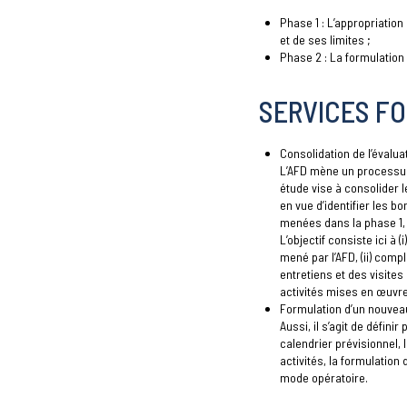
Phase 1 : L’appropriation
et de ses limites ;
Phase 2 : La formulatio
SERVICES FO
Consolidation de l’évalua
L’AFD mène un processus
étude vise à consolider 
en vue d’identifier les bo
menées dans la phase 1, d
L’objectif consiste ici à 
mené par l’AFD, (ii) comp
entretiens et des visites d
activités mises en œuvre
Formulation d’un nouvea
Aussi, il s’agit de défini
calendrier prévisionnel, l
activités, la formulatio
mode opératoire.