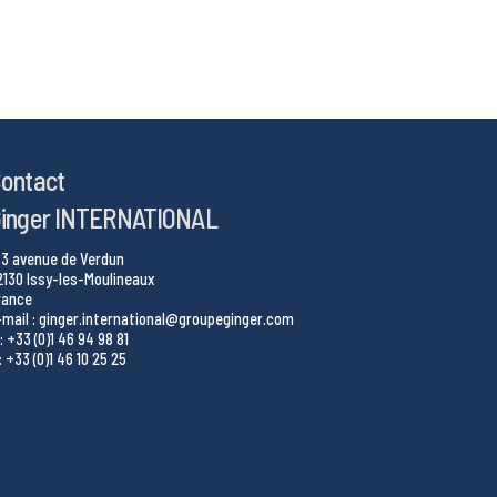
ontact
inger INTERNATIONAL
43 avenue de Verdun
2130 Issy-les-Moulineaux
rance
-mail : ginger.international@groupeginger.com
: +33 (0)1 46 94 98 81
: +33 (0)1 46 10 25 25