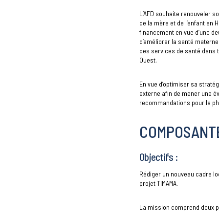
L’AFD souhaite renouveler so
de la mère et de l’enfant en Ha
financement en vue d’une deu
d’améliorer la santé maternelle
des services de santé dans tr
Ouest.
En vue d’optimiser sa stratég
externe afin de mener une éva
recommandations pour la ph
COMPOSANTE
Objectifs :
Rédiger un nouveau cadre lo
projet TIMAMA.
La mission comprend deux p