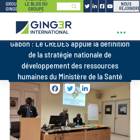
GROUPE
LE BLOG DU
NOUS
Submit
GINGER
GROUPE
REJOINDRE
Search
GINGER
Gabon : Le CREDES appuie la définition
de la stratégie nationale de
développement des ressources
humaines du Ministère de la Santé