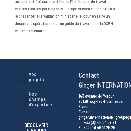
actions ont été commentées et l’échéancier de travail a
été revu par les participants. L’étape suivante consistera à
le présenter à la validation ministérielle, pour en faire un
document opérationnel et un guide de travail pour la DCRH
et ses partenaires.
Contact
Vos
projets
Ginger INTERNATIO
Nos
143 avenue de Verdun
champs
92130 Issy-les-Moulineaux
d’expertise
France
E-mail :
ginger.international@groupeg
T : +33 (0)1 46 94 98 81
DÉCOUVRIR
F : +33 (0)1 46 10 25 25
LE GROUPE