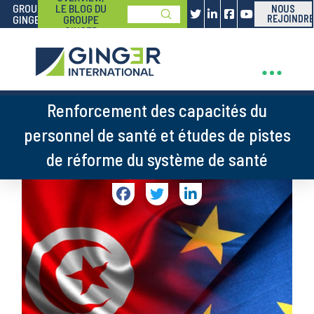
GROUPE
LE BLOG DU
NOUS
Submit
GINGER
GROUPE
REJOINDRE
Search
GINGER
Renforcement des capacités du
personnel de santé et études de pistes
de réforme du système de santé