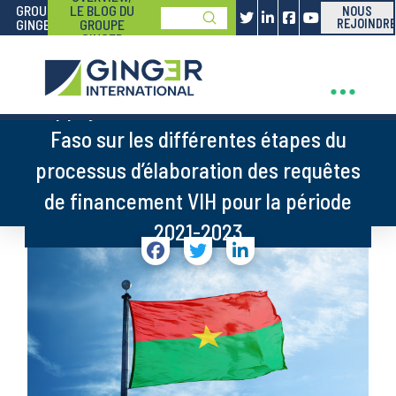
GROUPE
LE BLOG DU
NOUS
Submit
GINGER
GROUPE
REJOINDRE
Search
GINGER
Appuyer le SP/CNLS-IST du Burkina
Faso sur les différentes étapes du
processus d’élaboration des requêtes
de financement VIH pour la période
2021-2023