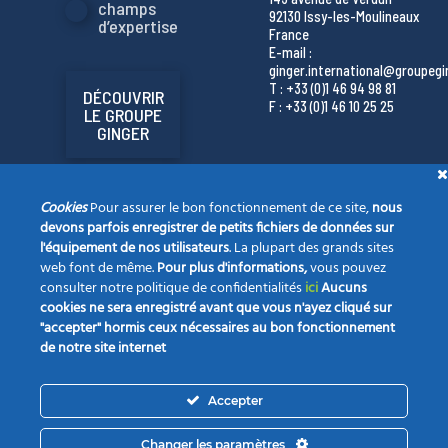
champs
92130 Issy-les-Moulineaux
d’expertise
France
E-mail :
ginger.international@groupeg
T : +33 (0)1 46 94 98 81
DÉCOUVRIR
F : +33 (0)1 46 10 25 25
LE GROUPE
GINGER
Cookies
Pour assurer le bon fonctionnement de ce site,
nous
devons parfois enregistrer de petits fichiers de données sur
l'équipement de nos utilisateurs
. La plupart des grands sites
web font de même.
Pour plus d'informations,
vous pouvez
consulter notre politique de confidentialités
ici
Aucuns
cookies ne sera enregistré avant que vous n'ayez cliqué sur
"accepter" hormis ceux nécessaires au bon fonctionnement
de notre site internet
La société
Nos champs d’expertise
Vos projets
Accepter
Notre actualité
Opportunités
Contact
Changer les paramètres