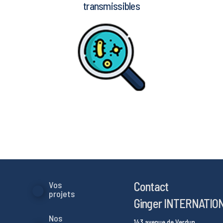
transmissibles
Contact
Vos
projets
Ginger INTERNATIO
Nos
143 avenue de Verdun