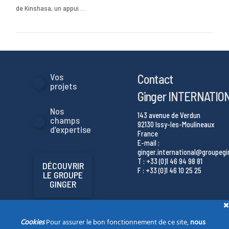
de Kinshasa, un appui …
VIEW POST
Contact
Vos
projets
Ginger INTERNATIO
Nos
143 avenue de Verdun
champs
92130 Issy-les-Moulineaux
d’expertise
France
E-mail :
ginger.international@groupeg
T : +33 (0)1 46 94 98 81
DÉCOUVRIR
F : +33 (0)1 46 10 25 25
LE GROUPE
GINGER
Cookies
Pour assurer le bon fonctionnement de ce site,
nous