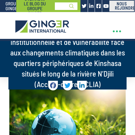
GROUPE
LE BLOG DU
NOUS
Submit
GINGER
GROUPE
REJOINDRE
Search
GINGER
Etude de préfaisabilité urbaine et
institutionnelle et de vulnérabilité face
aux changements climatiques dans les
quartiers périphériques de Kinshasa
situés le long de la rivière N’Djili
(Accord-cadre CICLIA)