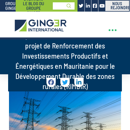
GROUPE
LE BLOG DU
NOUS
Submit
GINGER
GROUPE
REJOINDRE
Search
GINGER
Appui technique à la supervision de la
composante électrification rurale du
projet de Renforcement des
Investissements Productifs et
Énergétiques en Mauritanie pour le
Développement Durable des zones
rurales (RIMDIR)