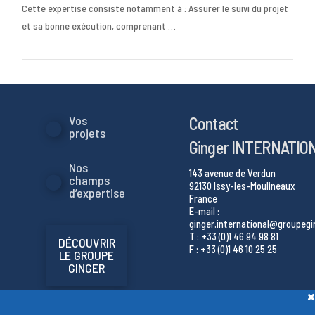
Cette expertise consiste notamment à : Assurer le suivi du projet
VIEW POST
et sa bonne exécution, comprenant …
Contact
Vos
projets
Ginger INTERNATIO
Nos
143 avenue de Verdun
champs
92130 Issy-les-Moulineaux
d’expertise
France
E-mail :
ginger.international@groupeg
T : +33 (0)1 46 94 98 81
DÉCOUVRIR
F : +33 (0)1 46 10 25 25
LE GROUPE
GINGER