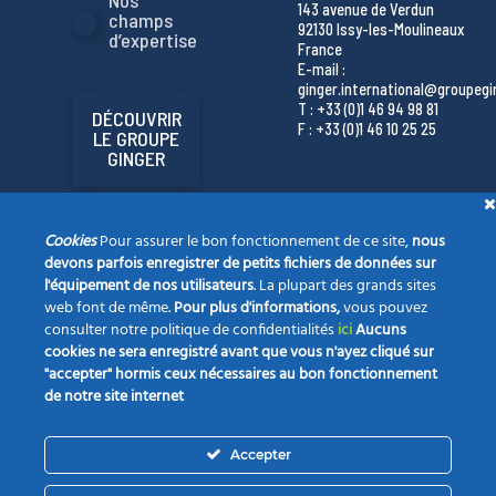
Nos
143 avenue de Verdun
champs
92130 Issy-les-Moulineaux
d’expertise
France
E-mail :
ginger.international@groupeg
T : +33 (0)1 46 94 98 81
DÉCOUVRIR
F : +33 (0)1 46 10 25 25
LE GROUPE
GINGER
Cookies
Pour assurer le bon fonctionnement de ce site,
nous
devons parfois enregistrer de petits fichiers de données sur
l'équipement de nos utilisateurs
. La plupart des grands sites
web font de même.
Pour plus d'informations,
vous pouvez
consulter notre politique de confidentialités
ici
Aucuns
cookies ne sera enregistré avant que vous n'ayez cliqué sur
"accepter" hormis ceux nécessaires au bon fonctionnement
de notre site internet
La société
Nos champs d’expertise
Vos projets
Accepter
Notre actualité
Opportunités
Contact