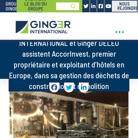
GROUPE
LE BLOG DU
NOUS
Submit
GINGER
GROUPE
REJOINDRE
Search
GINGER
En 2023 et 2024, Ginger
INTERNATIONAL et Ginger DELEO
assistent AccorInvest, premier
propriétaire et exploitant d’hôtels en
Europe, dans sa gestion des déchets de
construction et démolition