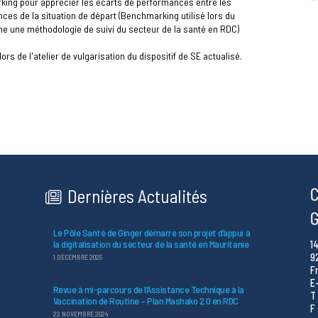
king pour apprécier les écarts de performances entre les
ces de la situation de départ (Benchmarking utilisé lors du
e une méthodologie de suivi du secteur de la santé en RDC)
ors de l'atelier de vulgarisation du dispositif de SE actualisé.
C
Dernières Actualités
G
Le Pôle Santé de Ginger démarre son projet d’appui à
la digitalisation du secteur de la santé en Mauritanie
1
9
1 DÉCEMBRE 2025
F
E
Revue à mi-parcours de l’Assistance Technique à la
T 
Vaccination de Routine – Plan Mashako 2.0 en RDC
F 
22 NOVEMBRE 2024