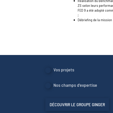
Réalisation du Benchmar
ZS selon leurs performan
FED 9 a été adopté comm
;
Débriefing de la mission l
Vos projets
Nos champs d’expertise
DÉCOUVRIR LE GROUPE GINGER