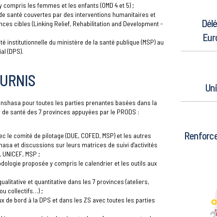
y compris les femmes et les enfants (OMD 4 et 5) ;
 de santé couvertes par des interventions humanitaires et
Délé
nces cibles (Linking Relief, Rehabilitation and Development -
Eur
té institutionnelle du ministère de la santé publique (MSP) au
al (DPS).
URNIS
Un
 Kinshasa pour toutes les parties prenantes basées dans la
s de santé des 7 provinces appuyées par le PRODS :
Renforc
ec le comité de pilotage (DUE, COFED, MSP) et les autres
hasa et discussions sur leurs matrices de suivi d’activités
 UNICEF, MSP ;
dologie proposée y compris le calendrier et les outils aux
ualitative et quantitative dans les 7 provinces (ateliers,
ou collectifs…) ;
 de bord à la DPS et dans les ZS avec toutes les parties