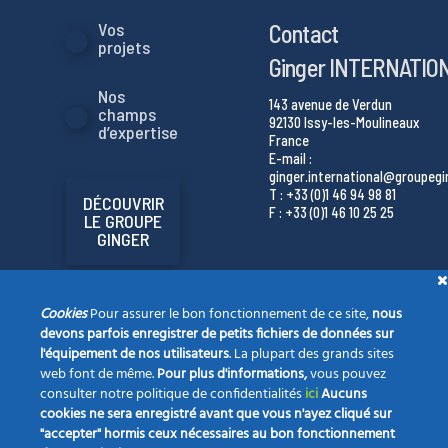
Contact
Vos
projets
Ginger INTERNATIO
Nos
143 avenue de Verdun
champs
92130 Issy-les-Moulineaux
d’expertise
France
E-mail :
ginger.international@groupeg
T : +33 (0)1 46 94 98 81
DÉCOUVRIR
F : +33 (0)1 46 10 25 25
LE GROUPE
GINGER
Cookies
Pour assurer le bon fonctionnement de ce site,
nous
devons parfois enregistrer de petits fichiers de données sur
l'équipement de nos utilisateurs
. La plupart des grands sites
web font de même.
Pour plus d'informations,
vous pouvez
consulter notre politique de confidentialités
ici
Aucuns
cookies ne sera enregistré avant que vous n'ayez cliqué sur
"accepter" hormis ceux nécessaires au bon fonctionnement