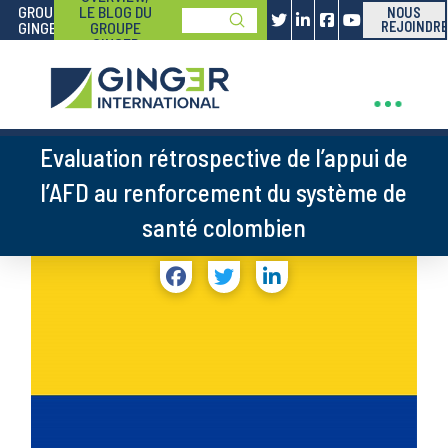
GROUPE
LE BLOG DU
NOUS
Submit
GINGER
GROUPE
REJOINDRE
Search
GINGER
Evaluation rétrospective de l’appui de
l’AFD au renforcement du système de
santé colombien