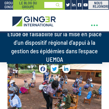
GROUPE
LE BLOG DU
NOUS
Submit
GINGER
GROUPE
REJOINDRE
Search
GINGER
Etude de faisabilité sur la mise en place
d’un dispositif régional d’appui à la
gestion des épidémies dans l’espace
UEMOA