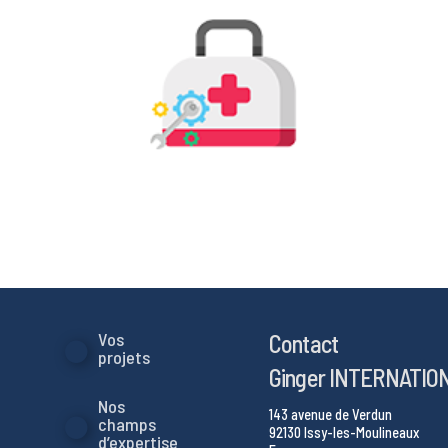
Contact
Vos
projets
Ginger INTERNATIO
Nos
143 avenue de Verdun
champs
92130 Issy-les-Moulineaux
d’expertise