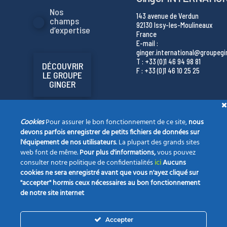
Nos
143 avenue de Verdun
champs
92130 Issy-les-Moulineaux
d’expertise
France
E-mail :
ginger.international@groupeg
T : +33 (0)1 46 94 98 81
DÉCOUVRIR
F : +33 (0)1 46 10 25 25
LE GROUPE
GINGER
Cookies
Pour assurer le bon fonctionnement de ce site,
nous
devons parfois enregistrer de petits fichiers de données sur
l'équipement de nos utilisateurs
. La plupart des grands sites
web font de même.
Pour plus d'informations,
vous pouvez
consulter notre politique de confidentialités
ici
Aucuns
cookies ne sera enregistré avant que vous n'ayez cliqué sur
"accepter" hormis ceux nécessaires au bon fonctionnement
de notre site internet
La société
Nos champs d’expertise
Vos projets
Accepter