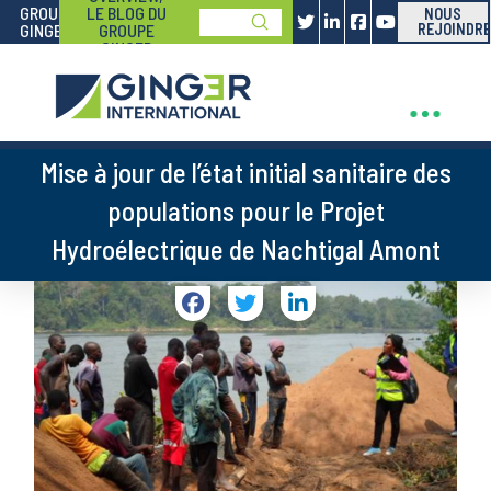
GROUPE
LE BLOG DU
NOUS
Submit
GINGER
GROUPE
REJOINDRE
Search
GINGER
Mise à jour de l’état initial sanitaire des
populations pour le Projet
Hydroélectrique de Nachtigal Amont