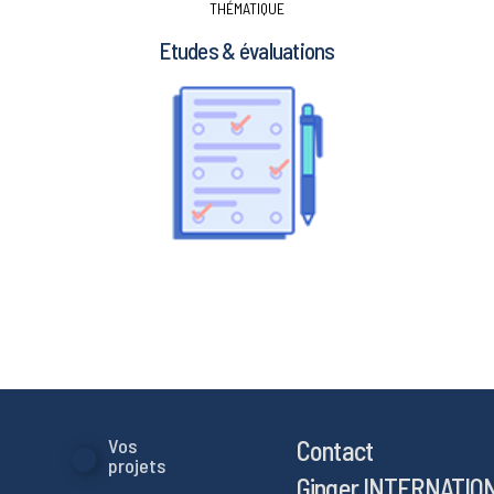
THÉMATIQUE
Etudes & évaluations
Contact
Vos
projets
Ginger INTERNATIO