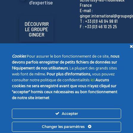
d’expertise
France
E-mail :
ginger.international@groupeg
T : +33 (0)1 46 94 98 81
DÉCOUVRIR
F : +33 (0)1 46 10 25 25
LE GROUPE
GINGER
Cookies
Pour assurer le bon fonctionnement de ce site,
nous
devons parfois enregistrer de petits fichiers de données sur
l'équipement de nos utilisateurs
. La plupart des grands sites
web font de même.
Pour plus d'informations,
vous pouvez
consulter notre politique de confidentialités
ici
Aucuns
cookies ne sera enregistré avant que vous n'ayez cliqué sur
"accepter" hormis ceux nécessaires au bon fonctionnement
de notre site internet
La société
Nos champs d’expertise
Vos projets
Accepter
Notre actualité
Opportunités
Contact
Changer les paramètres