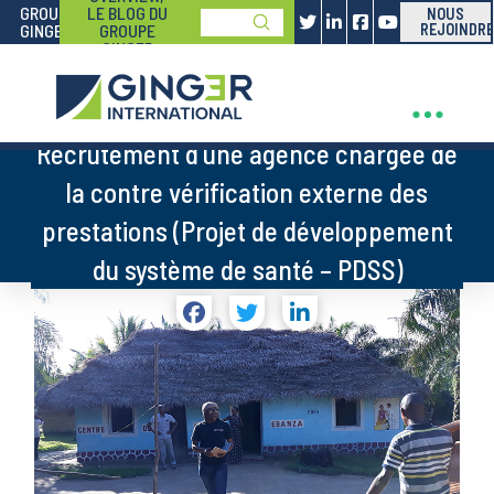
GROUPE
LE BLOG DU
NOUS
Submit
GINGER
GROUPE
REJOINDRE
Search
GINGER
Recrutement d’une agence chargée de
la contre vérification externe des
prestations (Projet de développement
du système de santé – PDSS)