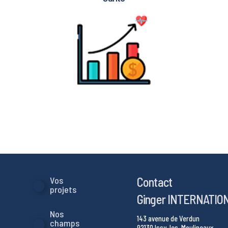
Contact
Vos
projets
Ginger INTERNATIO
Nos
143 avenue de Verdun
champs
92130 Issy-les-Moulineaux