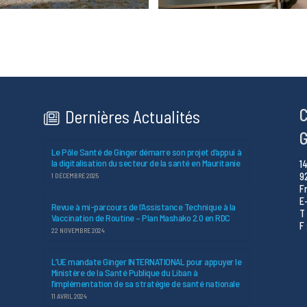
C
Dernières Actualités
G
Le Pôle Santé de Ginger démarre son projet d’appui à
la digitalisation du secteur de la santé en Mauritanie
1
9
1 DÉCEMBRE 2025
F
E
Revue à mi-parcours de l’Assistance Technique à la
T 
Vaccination de Routine – Plan Mashako 2.0 en RDC
F 
22 NOVEMBRE 2024
L’UE mandate Ginger INTERNATIONAL pour appuyer le
Ministère de la Santé Publique du Liban à
l’implémentation de sa stratégie de santé nationale
11 AVRIL 2024