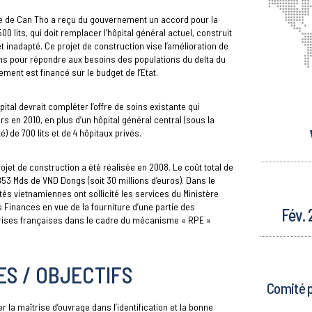
lle de Can Tho a reçu du gouvernement un accord pour la
00 lits, qui doit remplacer l’hôpital général actuel, construit
et inadapté. Ce projet de construction vise l’amélioration de
soins pour répondre aux besoins des populations du delta du
ement est financé sur le budget de l’Etat.
ital devrait compléter l’offre de soins existante qui
rs en 2010, en plus d’un hôpital général central (sous la
é) de 700 lits et de 4 hôpitaux privés.
rojet de construction a été réalisée en 2008. Le coût total de
53 Mds de VND Dongs (soit 30 millions d’euros). Dans le
ités vietnamiennes ont sollicité les services du Ministère
 Finances en vue de la fourniture d’une partie des
Fév. 
rises françaises dans le cadre du mécanisme « RPE »
S / OBJECTIFS
Comité po
 la maîtrise d’ouvrage dans l’identification et la bonne