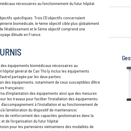
médicaux nécessaires au fonctionnement du futur hôpital.
jectifs spécifiques. Trois (3) objectifs concernaient
ngénierie biomédicale, le 4ème objectif cible plus globalement
de l’établissement et le 5ème objectif comprend une
voyage d’étude en France.
URNIS
Gest
ste des équipements biomédicaux nécessaires au
 hôpital général de Can Tho (y inclus les équipements
 l’autre) partagée par les deux parties;
tion des équipements, notamment de ceux susceptibles d’être
ses françaises;
éma d’implantation des équipements ainsi que des mesures
ur les travaux pour faciliter l’installation des équipements;
s d’accompagnement à l’installation et au fonctionnement de
u’à l’amélioration du dispositif de maintenance;
oins de renforcement des capacités gestionnaires dans la
t de l’organisation du futur hôpital
sion pour les partenaires vietnamiens des modalités de