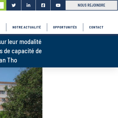
ubmit
NOUS REJOINDRE
S
NOTRE ACTUALITÉ
OPPORTUNITÉS
CONTACT
ur leur modalité
ts de capacité de
Can Tho