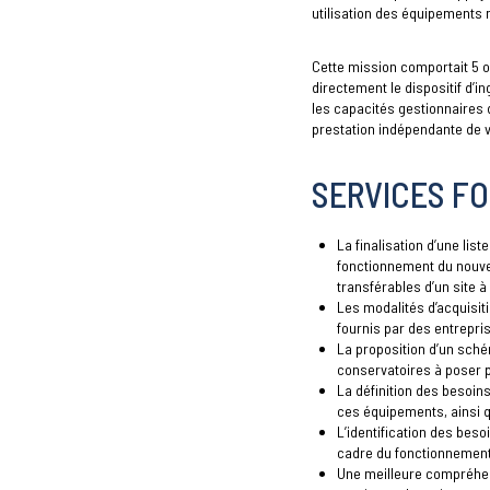
utilisation des équipements 
Cette mission comportait 5 ob
directement le dispositif d’i
les capacités gestionnaires 
prestation indépendante de 
SERVICES FO
La finalisation d’une li
fonctionnement du nouvel
transférables d’un site à
Les modalités d’acquisi
fournis par des entrepri
La proposition d’un sch
conservatoires à poser po
La définition des besoin
ces équipements, ainsi q
L’identification des bes
cadre du fonctionnement e
Une meilleure compréhen