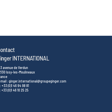
ontact
inger INTERNATIONAL
43 avenue de Verdun
2130 Issy-les-Moulineaux
rance
-mail : ginger.international@groupeginger.com
: +33 (0)1 46 94 98 81
: +33 (0)1 46 10 25 25