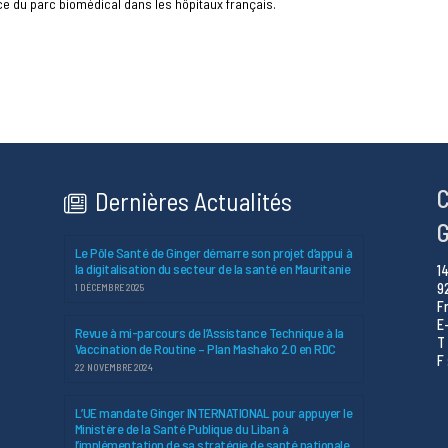
e du parc biomédical dans les hôpitaux français.
C
Dernières Actualités
G
Le Pôle Santé de Ginger démarre son projet d’appui à
la digitalisation du secteur de la santé en Mauritanie
1
9
1 DÉCEMBRE 2025
F
E
Revue à mi-parcours de l’Assistance Technique à la
T 
Vaccination de Routine – Plan Mashako 2.0 en RDC
F 
22 NOVEMBRE 2024
L’UE mandate Ginger INTERNATIONAL pour appuyer le
Ministère de la Santé Publique du Liban à
l’implémentation de sa stratégie de santé nationale