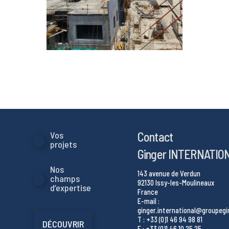
Contact
Vos
projets
Ginger INTERNATIO
Nos
143 avenue de Verdun
champs
92130 Issy-les-Moulineaux
d’expertise
France
E-mail :
ginger.international@groupeg
T : +33 (0)1 46 94 98 81
DÉCOUVRIR
F : +33 (0)1 46 10 25 25