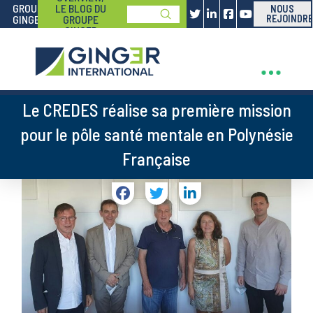
GROUPE
LE BLOG DU
NOUS
Submit
GINGER
GROUPE
REJOINDRE
Search
GINGER
Le CREDES réalise sa première mission
pour le pôle santé mentale en Polynésie
Française